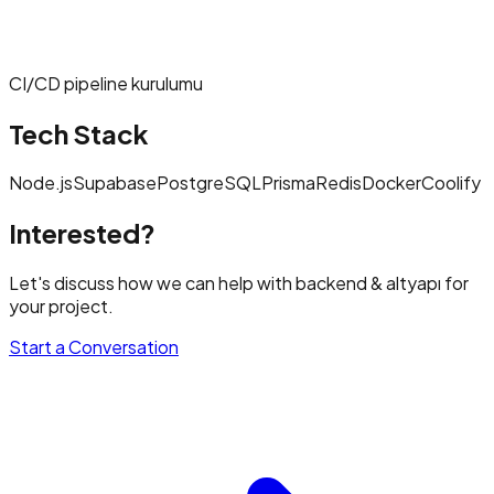
CI/CD pipeline kurulumu
Tech Stack
Node.js
Supabase
PostgreSQL
Prisma
Redis
Docker
Coolify
Interested?
Let's discuss how we can help with
backend & altyapı
for
your project.
Start a Conversation