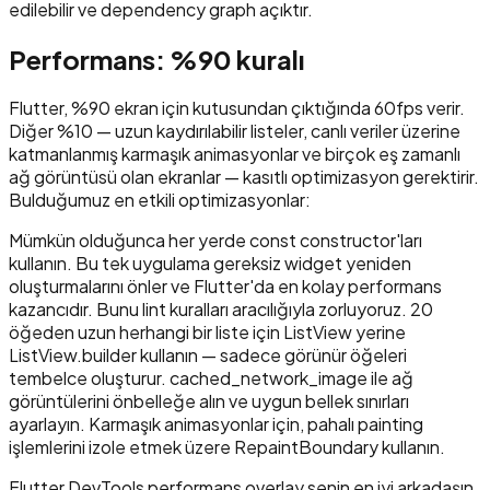
edilebilir ve dependency graph açıktır.
Performans: %90 kuralı
Flutter, %90 ekran için kutusundan çıktığında 60fps verir.
Diğer %10 — uzun kaydırılabilir listeler, canlı veriler üzerine
katmanlanmış karmaşık animasyonlar ve birçok eş zamanlı
ağ görüntüsü olan ekranlar — kasıtlı optimizasyon gerektirir.
Bulduğumuz en etkili optimizasyonlar:
Mümkün olduğunca her yerde const constructor'ları
kullanın. Bu tek uygulama gereksiz widget yeniden
oluşturmalarını önler ve Flutter'da en kolay performans
kazancıdır. Bunu lint kuralları aracılığıyla zorluyoruz. 20
öğeden uzun herhangi bir liste için ListView yerine
ListView.builder kullanın — sadece görünür öğeleri
tembelce oluşturur. cached_network_image ile ağ
görüntülerini önbelleğe alın ve uygun bellek sınırları
ayarlayın. Karmaşık animasyonlar için, pahalı painting
işlemlerini izole etmek üzere RepaintBoundary kullanın.
Flutter DevTools performans overlay senin en iyi arkadaşın.