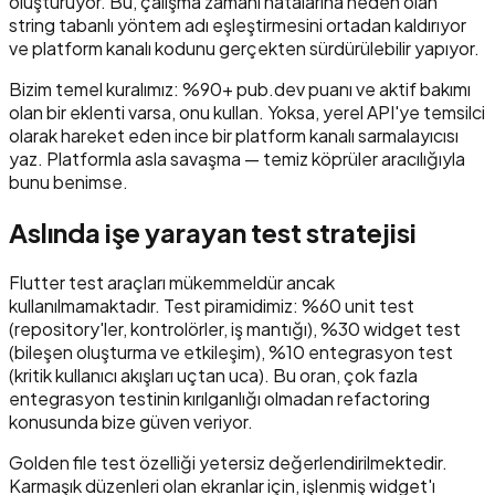
oluşturuyor. Bu, çalışma zamanı hatalarına neden olan
string tabanlı yöntem adı eşleştirmesini ortadan kaldırıyor
ve platform kanalı kodunu gerçekten sürdürülebilir yapıyor.
Bizim temel kuralımız: %90+ pub.dev puanı ve aktif bakımı
olan bir eklenti varsa, onu kullan. Yoksa, yerel API'ye temsilci
olarak hareket eden ince bir platform kanalı sarmalayıcısı
yaz. Platformla asla savaşma — temiz köprüler aracılığıyla
bunu benimse.
Aslında işe yarayan test stratejisi
Flutter test araçları mükemmeldür ancak
kullanılmamaktadır. Test piramidimiz: %60 unit test
(repository'ler, kontrolörler, iş mantığı), %30 widget test
(bileşen oluşturma ve etkileşim), %10 entegrasyon test
(kritik kullanıcı akışları uçtan uca). Bu oran, çok fazla
entegrasyon testinin kırılganlığı olmadan refactoring
konusunda bize güven veriyor.
Golden file test özelliği yetersiz değerlendirilmektedir.
Karmaşık düzenleri olan ekranlar için, işlenmiş widget'ı