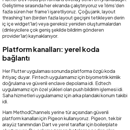
Geliştirme sırasında her ekranda çalıştırıyoruz ve 16ms'den
fazla süren her frame'i işaretliyoruz. Çoğu jank, layout
thrashing'ten (birden fazla layout geçişini tetikleyen derin
iç içe widget'lar) veya gereksiz yeniden oluşturmalardan
(dinleyicilere çok geniş şekilde bildirim gönderen
provider'lar) kaynaklanıyor.
Platform kanalları: yerel koda
bağlantı
Her Flutter uygulaması sonunda platforma özgü koda
ihtiyaç duyar. Fintech uygulamamız için biyometrik kimlik
doğrulama ve güvenli enclave depolama idi. Edtech
uygulamamız için özel yükleri olan push bildirim işlemesi idi.
Saha hizmetleri uygulamamız için arka plandaki konum takibi
idi.
Ham MethodChannels yerine tür açısından güvenli
platform kanalları için Pigeon kullanıyoruz. Pigeon, tek bir
arayüz tanımından Dart ve yerel taraflar için boilerplate