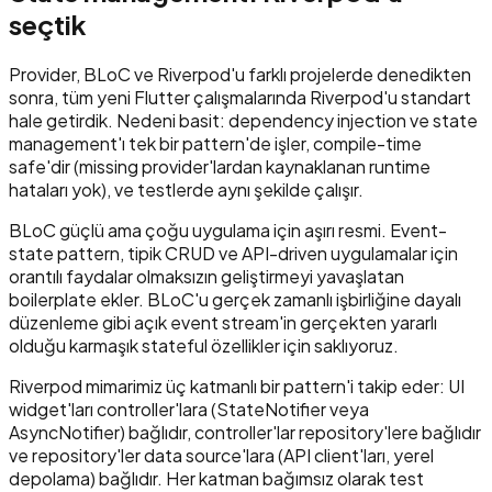
seçtik
Provider, BLoC ve Riverpod'u farklı projelerde denedikten
sonra, tüm yeni Flutter çalışmalarında Riverpod'u standart
hale getirdik. Nedeni basit: dependency injection ve state
management'ı tek bir pattern'de işler, compile-time
safe'dir (missing provider'lardan kaynaklanan runtime
hataları yok), ve testlerde aynı şekilde çalışır.
BLoC güçlü ama çoğu uygulama için aşırı resmi. Event-
state pattern, tipik CRUD ve API-driven uygulamalar için
orantılı faydalar olmaksızın geliştirmeyi yavaşlatan
boilerplate ekler. BLoC'u gerçek zamanlı işbirliğine dayalı
düzenleme gibi açık event stream'in gerçekten yararlı
olduğu karmaşık stateful özellikler için saklıyoruz.
Riverpod mimarimiz üç katmanlı bir pattern'i takip eder: UI
widget'ları controller'lara (StateNotifier veya
AsyncNotifier) bağlıdır, controller'lar repository'lere bağlıdır
ve repository'ler data source'lara (API client'ları, yerel
depolama) bağlıdır. Her katman bağımsız olarak test