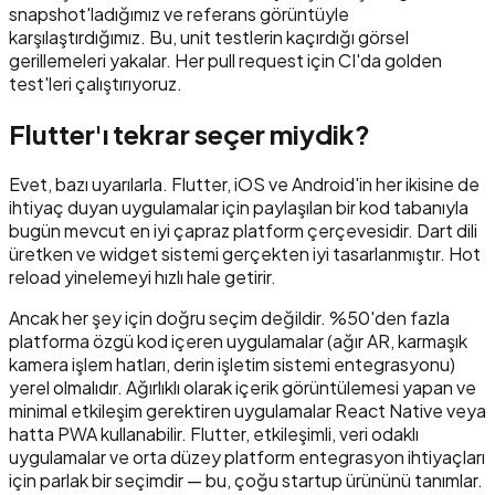
snapshot'ladığımız ve referans görüntüyle
karşılaştırdığımız. Bu, unit testlerin kaçırdığı görsel
gerillemeleri yakalar. Her pull request için CI'da golden
test'leri çalıştırıyoruz.
Flutter'ı tekrar seçer miydik?
Evet, bazı uyarılarla. Flutter, iOS ve Android'in her ikisine de
ihtiyaç duyan uygulamalar için paylaşılan bir kod tabanıyla
bugün mevcut en iyi çapraz platform çerçevesidir. Dart dili
üretken ve widget sistemi gerçekten iyi tasarlanmıştır. Hot
reload yinelemeyi hızlı hale getirir.
Ancak her şey için doğru seçim değildir. %50'den fazla
platforma özgü kod içeren uygulamalar (ağır AR, karmaşık
kamera işlem hatları, derin işletim sistemi entegrasyonu)
yerel olmalıdır. Ağırlıklı olarak içerik görüntülemesi yapan ve
minimal etkileşim gerektiren uygulamalar React Native veya
hatta PWA kullanabilir. Flutter, etkileşimli, veri odaklı
uygulamalar ve orta düzey platform entegrasyon ihtiyaçları
için parlak bir seçimdir — bu, çoğu startup ürününü tanımlar.