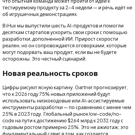
что опытная команда может пройти от идеи к
тестируемому продукту за 2-4 недели — и речь идёт не
об игрушечных демонстрациях.
В iHux мы выпустили шесть AI-продуктов и помогли
десяткам стартапов ускорить свои сроки с помощью
разработки, дополненной ИИ. Прирост скорости
реален, но он сопровождается оговорками, которые
могут подорвать ваш продукт, если вы не будете
осторожны. Это честный сценарий.
Новая реальность сроков
Цифры рисуют ясную картину. Gartner прогнозирует,
что к 2026 году 75% новых приложений будут
использовать низкокодовые или AI-ассистируемые
инструменты разработки — по сравнению с менее чем
25% в 2023 году. Глобальный рынок low-code/no-
code на пути к достижению $264 млрд к 2032 году с
годовым ростом примерно 25%. Это не ажиотаж; это
фундаментальный сдвиг в том, как создается